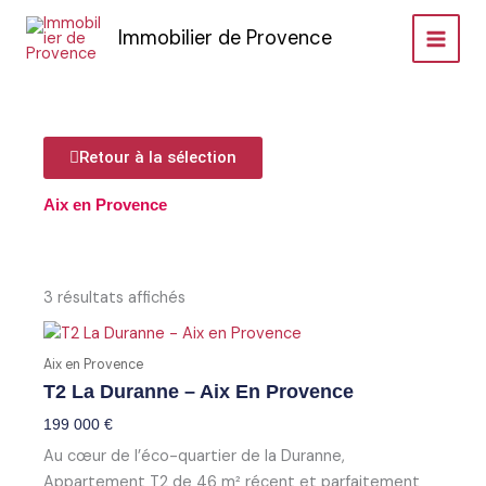
Aller
Immobilier de Provence
au
contenu
Retour à la sélection
Aix en Provence
Trié
par
3 résultats affichés
prix
croissant
Aix en Provence
T2 La Duranne – Aix En Provence
199 000
€
Au cœur de l’éco-quartier de la Duranne,
Appartement T2 de 46 m² récent et parfaitement