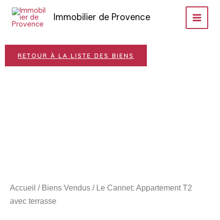
Aller
Immobilier de Provence
au
contenu
RETOUR À LA LISTE DES BIENS
VEND
Accueil
/
Biens Vendus
/ Le Cannet: Appartement T2
avec terrasse