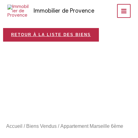
Aller
Immobilier de Provence
au
contenu
RETOUR À LA LISTE DES BIENS
VEND
Accueil
/
Biens Vendus
/ Appartement Marseille 6ème